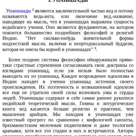
I. УПАНИШАДЫ
2
Упанишады
являются заключительной частью вед и потому
называются веда-анта, или окончание вед,-название,
наводящее на мысль, что в упанишадах выражена сущность
ведийского учения. Они являются фундаментом, на котором
покоится большинство позднейших философий и религий
Индии. "Нет сколько-нибудь значительной формы
индуистской мысли, включая и неортодоксальный буддизм,
3
которая не имела бы корней в упанишадах"
.
Более поздние системы философии обнаруживали прямо-
таки страстные стремления согласовывать свои доктрины со
взглядами упанишад, если уж нельзя было полностью
выводить их из упанишад. Каждое возрождение идеализма в
Индии находит в учении упанишад источник своего
происхождения. Их поэтичность и возвышенный идеализм
все еще не утратили своей силы волновать умы и сердца
людей. Упанишады содержат в себе самые ранние рукописи
индийской теоретической мысли. Гимны и литургические
книги вед касаются больше религии и практики, чем
мышления арийцев. Мы находим в упанишадах уже
известный прогресс по сравнению с мифологией санхиты,
брахманистским мелочным педантизмом и даже теологией
араньяки, хотя все эти стадии в них и встречаются. Авторы