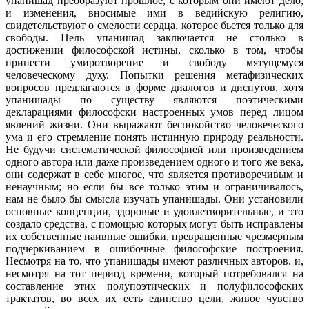
упанишад преобразуют прошлое, с которым они имеют дело,
и изменения, вносимые ими в ведийскую религию,
свидетельствуют о смелости сердца, которое бьется только для
свободы. Цель упанишад заключается не столько в
достижении философской истины, сколько в том, чтобы
принести умиротворение и свободу мятущемуся
человеческому духу. Попытки решения метафизических
вопросов предлагаются в форме диалогов и диспутов, хотя
упанишады по существу являются поэтическими
декларациями философски настроенных умов перед лицом
явлений жизни. Они выражают беспокойство человеческого
ума и его стремление понять истинную природу реальности.
Не будучи систематической философией или произведением
одного автора или даже произведением одного и того же века,
они содержат в себе многое, что является противоречивым и
ненаучным; но если бы все только этим и ограничивалось,
нам не было бы смысла изучать упанишады. Они установили
основные концепции, здоровые и удовлетворительные, и это
создало средства, с помощью которых могут быть исправлены
их собственные наивные ошибки, превращенные чрезмерным
подчеркиванием в ошибочные философские построения.
Несмотря на то, что упанишады имеют различных авторов, и,
несмотря на тот период времени, который потребовался на
составление этих полупоэтических и полуфилософских
трактатов, во всех их есть единство цели, живое чувство