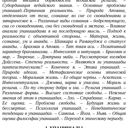
против внешней обрядовости ведийской религии. –
Субординация ведийского знания. – Основные проблемы
упанишад.-Первичная реальность. – Природа Атмана,
отделенного от тела, сознание во сне со сновидениями и
эмпирическое я. – Различные виды сознания – бодрствующего,
сна со сновидениями, сна без сновидений и экстаза. – Влияние
анализа упанишадами я на последующую мысль. – Подход к
реальности с объективной стороны. – Материя, жизнь,
сознание, ум и ананда. – Шанкара и Рамануджа о статусе
ананды. – Брахман и Атман. – Тат твам аси. – Позитивный
характер брахманизма. – Интеллект и интуиция. – Брахман и
мир. – Творение. – Доктрина майи. – Рассмотрение взглядов
Дойссена.- Степени реальности. – Являются ли упанишады
пантеистическими? – Конечное я. – Этика упанишад. –
Природа идеала. – Метафизические основы этической
теории. – Моральная жизнь. – Ее общие черты. – Аскетизм. –
Интеллектуализм. – Джняна, карма и упасана. – Мораль и
религия. – По ту сторону добра и зла. – Религия упанишад. –
Различные формы. – Высшее состояние свободы. – Неясные
мнения об этом в упанишадах. – Зло. – Страдание. – Карма. –
Ее оценка. – Проблема свободы. – Будущая жизнь и
бессмертие. – Психология упанишад. – Неведантические
тенденции в упанишадах. – Санкхья. – Йога. – Ньяя. – Общая
оценка философии упанишад. – Переход к эпическому периоду.