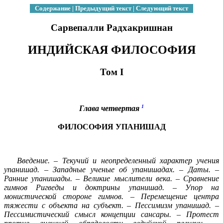
Содержание
|
Предыдущий текст
|
Следующий текст
Сарвепалли Радхакришнан
ИНДИЙСКАЯ ФИЛОСОФИЯ
Том I
1
Глава четвертая
ФИЛОСОФИЯ УПАНИШАД
Введение. – Текучий и неопределенный характер учения
упанишад. – Западные ученые об упанишадах. – Даты. –
Ранние упанишады. – Великие мыслители века. – Сравнение
гимнов Ригведы и доктрины упанишад. – Упор на
монистической стороне гимнов. – Перемещение центра
тяжести с объекта на субъект. – Пессимизм упанишад. –
Пессимистический смысл концепции сансары. – Протест