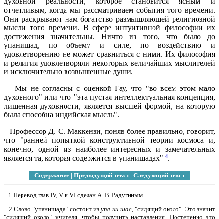
духовной реальности, которое становится ясным и
отчетливым, когда мы рассматриваем события того времени.
Они раскрывают нам богатство размышляющей религиозной
мысли того времени. В сфере интуитивной философии их
достижения значительны. Ничто из того, что было до
упанишад, по объему и силе, по воздействию и
удовлетворению не может сравниться с ними. Их философия
и религия удовлетворяли некоторых величайших мыслителей
и исключительно возвышенные души.
Мы не согласны с оценкой Гау, что "во всем этом мало
духовного" или что "эта пустая интеллектуальная концепция,
лишенная духовности, является высшей формой, на которую
была способна индийская мысль".
Профессор Д. С. Маккензи, поняв более правильно, говорит,
что "ранней попыткой конструктивной теории космоса и,
конечно, одной из наиболее интересных и замечательных
4
является та, которая содержится в упанишадах"
.
Содержание
|
Предыдущий текст
|
Следующий текст
1 Перевод глав IV, V и VI сделан А. В. Радугиным.
2 Слово "упанишада" состоит из
упа ни шад
, "сидящий около". Это значит
"сидящий около" учителя, чтобы получить наставления. Постепенно это