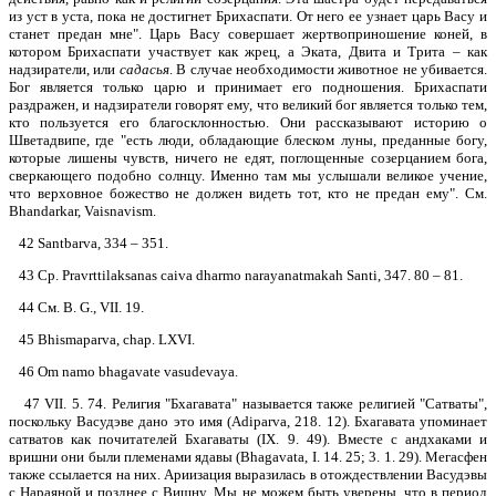
из уст в уста, пока не достигнет Брихаспати. От него ее узнает царь Васу и
станет предан мне". Царь Васу совершает жертвоприношение коней, в
котором Брихаспати участвует как жрец, а Эката, Двита и Трита – как
надзиратели, или
садасья
. В случае необходимости животное не убивается.
Бог является только царю и принимает его подношения. Брихаспати
раздражен, и надзиратели говорят ему, что великий бог является только тем,
кто пользуется его благосклонностью. Они рассказывают историю о
Шветадвипе, где "есть люди, обладающие блеском луны, преданные богу,
которые лишены чувств, ничего не едят, поглощенные созерцанием бога,
сверкающего подобно солнцу. Именно там мы услышали великое учение,
что верховное божество не должен видеть тот, кто не предан ему". См.
Bhandarkar, Vaisnavism.
42 Santbarva, 334 – 351.
43 Ср. Pravrttilaksanas caiva dharmo narayanatmakah Santi, 347. 80 – 81.
44 См. В. G., VII. 19.
45 Bhismaparva, chap. LXVI.
46 Om namo bhagavate vasudevaya.
47 VII. 5. 74. Религия "Бхагавата" называется также религией "Сатваты",
поскольку Васудэве дано это имя (Adiparva, 218. 12). Бхагавата упоминает
сатватов как почитателей Бхагаваты (IX. 9. 49). Вместе с андхаками и
вришни они были племенами ядавы (Bhagavata, I. 14. 25; 3. 1. 29). Мегасфен
также ссылается на них. Ариизация выразилась в отождествлении Васудэвы
с Нараяной и позднее с Вишну. Мы не можем быть уверены, что в период