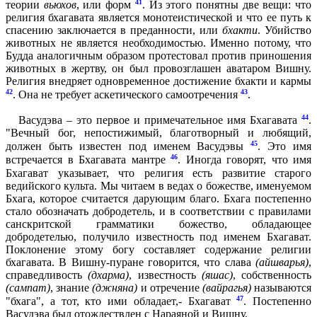
41
теории
вьюхов
, или форм
. Из этого понятны две вещи: что
религия бхагавата является монотеистической и что ее путь к
спасению заключается в преданности, или
бхакти
. Убийство
животных не является необходимостью. Именно потому, что
Будда аналогичным образом протестовал против приношения
животных в жертву, он был провозглашен аватаром Вишну.
Религия внедряет одновременное достижение бхакти и кармы
42
43
. Она не требует аскетического самоотречения
.
44
Васудэва – это первое и примечательное имя Бхагавата
.
"Вечный бог, непостижимый, благотворный и любящий,
45
должен быть известен под именем Васудэвы
. Это имя
46
встречается в Бхагавата мантре
. Иногда говорят, что имя
Бхагават указывает, что религия есть развитие старого
ведийского культа. Мы читаем в ведах о божестве, именуемом
Бхага, которое считается дарующим благо. Бхага постепенно
стало обозначать добродетель, и в соответствии с правилами
санскритской грамматики божество, обладающее
добродетелью, получило известность под именем Бхагават.
Поклонение этому богу составляет содержание религии
бхагавата. В Вишну-пуране говорится, что слава
(айшварья)
,
справедливость
(дхарма)
, известность
(яшас)
, собственность
(сампат)
, знание
(джняна)
и отречение
(вайрагья)
называются
47
"бхага", а тот, кто ими обладает,- Бхагават
. Постепенно
Васудэва был отождествлен с Нараяной и Вишну.