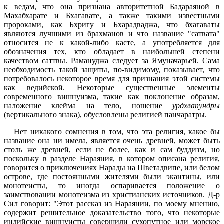
к ведам, что она признана авторитетной Бадараяной в
Махабхарате и Бхагавате, а также такими известными
пророками, как Бхригу и Бхарадваджа, что бхагаваты
являются лучшими из брахманов и что название "сатвата"
относится не к какой-либо касте, а употребляется для
обозначения тех, кто обладает в наибольшей степени
качеством саттвы. Рамануджа следует за Ямуначарьей. Сама
необходимость такой защиты, по-видимому, показывает, что
потребовалось некоторое время для признания этой системы
как ведийской. Некоторые существенные элементы
современного вишнуизма, такие как поклонение образам,
наложение клейма на тело, ношение
урдхвапундры
(вертикального знака), обусловлены религией панчаратры.
Нет никакого сомнения в том, что эта религия, какое бы
название она ни имела, является очень древней, может быть
столь же древней, если не более, как и сам буддизм, но
поскольку в разделе Нараяния, в котором описана религия,
говорится о приключениях Нарады на Шветадвипе, или белом
острове, где постоянными жителями были экантины, или
монотеисты, то иногда оспаривается положение о
заимствовании монотеизма из христианских источников. Д-р
Сил говорит: "Этот рассказ из Нараянии, по моему мнению,
содержит решительное доказательство того, что некоторые
индийские вишнуисты совершили сухопутное или морское