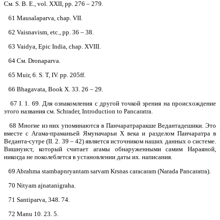
См. S. В. Е., vol. XXII, pp. 276 – 279.
61 Mausalaparva, chap. VII.
62 Vaisnavism, etc., pp. 36 – 38.
63 Vaidуa, Epic India, chap. XVIII.
64 См. Dronaparva.
65 Muir, 6. S. Т, IV. pp. 205ff.
66 Bhagavata, Book X. 33. 26 – 29.
67 I. 1. 69. Для ознакомления с другой точкой зрения на происхождение
этого названия см. Sсhrader, Introduction to Pancaratra.
68 Многие из них упоминаются в Панчаратраракше Ведантадешики. Это
вместе с Агама-праманьей Ямуначарьи Х века и разделом Панчаратра в
Веданта-сутре (II. 2. 39 – 42) является источником наших данных о системе.
Вишнуист, который считает агамы обнаруженными самим Нараяной,
никогда не поколеблется в установлении даты их. написания.
69 Abrahma stambapnryantam sarvam Krsnas caracaram (Narada Pancaratra).
70 Nityam ajnatanigraha.
71 Santiparva, 348. 74.
72 Manu 10. 23. 5.