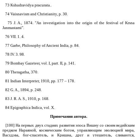
73 Kshudravidya pracurata..
74 Vaisnavism and Christianity, p. 30.
75 J. A., 1874. "An investigation into the origin of the festival of Krsna
Janmastami".
76 VII. 1. 4.
77 Garbe, Philosophy of Ancient India, p. 84.
78 IV. 3. 98.
79 Bombay Gazeteer, vol. I, part. II, p. 141.
80 Theragatha, 370.
81 Indian Interpreter, 1910, pp. 177 – 178.
82 G. A., 1894, р. 248.
83 J. R. A. S., 1910, р. 168.
84 Epigraphica Indica, vol. X.
Примечания автора.
[100] На первых двух стадиях развития эпоса Вишну со своим ведийским
предком Нараяной, космическим богом, управляющим эволюцией мира,
Васудэва, бог-спаситель, и Кришна, друг и утешитель, сливаются,