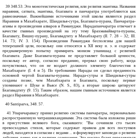
39 348.53. Это монотеистическая религия, или религия экантика. Названия
нараяния, сатвата, экантика, бхагавата и панчаратра употребляются как
равнозначные. Важнейшими источниками этой школы являются раздел
Нараяния в Махабхарате, Шандилья-сутра, Бхагавата-пурана, Панчаратра-
агамы и произведения алваров и Рамануджи. Нарадапанчаратра отвечает в
качестве главных произведений на эту тему Брахмавайварта-пураны,
Бхагавату, Вишну-пурану, Бхагавадгиту и Махабхарату (II. 7. 28 – 32; III.
14. 73; IV. 3. 154). Произведения Рамануджи бесполезны для нашей
теперешней цели, поскольку они относятся к XII веку н. э. и содержат
преднамеренную попытку примирить монизм упанишад с религией
бхагавата. Даже Бхагавата-пурана не представляет большой ценности,
поскольку ее автор, согласно преданию, прервал свою работу, когда
почувствовал, что он не воздает должного элементу благочестия в
Махабхарате (I. 4 и 5). По требованию Нарады он сделал преданность
основной чертой Бхагаваты-пураны. Нарада-сутры и Шандилья-сутры
созданы позже, чем Махабхарата и Бхагавата, поскольку первые
упоминают о Шуке и Вьясе (N. S., 83), а вторые широко цитируют
Бхагавадгиту (9. 15). Таким образом, нашим главным источником является
раздел Нараяния в Махабхарате.
40 Santiparva, 348. 57.
41 Упаричаравасу принял религию системы панчаратры, первоначально
распространенную читрашикхандинами. Эта система была изложена риши
в присутствии великого бога, сказавшего: "Вы сочинили сто тысяч
превосходных стихов, которые содержат правила для всех поступков
людей, находятся в согласии с ведами ... и формулируют заповеди о религии
действия, равно как и религии созерцания. Эта шастра будет передаваться