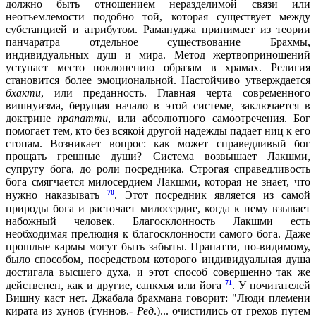
должно быть отношением неразделимой связи или
неотъемлемости подобно той, которая существует между
субстанцией и атрибутом. Рамануджа принимает из теории
панчаратра отдельное существование Брахмы,
индивидуальных душ и мира. Метод жертвоприношений
уступает место поклонению образам в храмах. Религия
становится более эмоциональной. Настойчиво утверждается
бхакти
, или преданность. Главная черта современного
вишнуизма, берущая начало в этой системе, заключается в
доктрине
прапатти
, или абсолютного самоотречения. Бог
помогает тем, кто без всякой другой надежды падает ниц к его
стопам. Возникает вопрос: как может справедливый бог
прощать грешные души? Система возвышает Лакшми,
супругу бога, до роли посредника. Строгая справедливость
бога смягчается милосердием Лакшми, которая не знает, что
70
нужно наказывать
. Этот посредник является из самой
природы бога и расточает милосердие, когда к нему взывает
набожный человек. Благосклонность Лакшми есть
необходимая прелюдия к благосклонности самого бога. Даже
прошлые кармы могут быть забыты. Прапатти, по-видимому,
было способом, посредством которого индивидуальная душа
достигала высшего духа, и этот способ совершенно так же
71
действенен, как и другие, санкхья или йога
. У почитателей
Вишну каст нет. Джабала брахмана говорит: "Люди племени
кирата из хунов (гуннов.-
Ред
.)... очистились от грехов путем