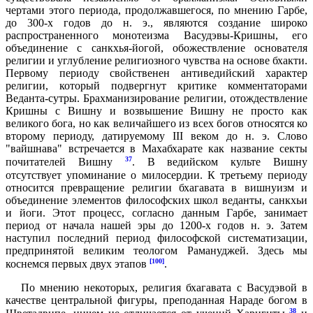
чертами этого периода, продолжавшегося, по мнению Гарбе,
до 300-х годов до н. э., являются создание широко
распространенного монотеизма Васудэвы-Кришны, его
объединение с санкхья-йогой, обожествление основателя
религии и углубление религиозного чувства на основе бхакти.
Первому периоду свойственен антиведийский характер
религии, который подвергнут критике комментаторами
Веданта-сутры. Брахманизирование религии, отождествление
Кришны с Вишну и возвышение Вишну не просто как
великого бога, но как величайшего из всех богов относятся ко
второму периоду, датируемому III веком до н. э. Слово
"вайшнава" встречается в Махабхарате как название секты
37
почитателей Вишну
. В ведийском культе Вишну
отсутствует упоминание о милосердии. К третьему периоду
относится превращение религии бхагавата в вишнуизм и
объединение элементов философских школ веданты, санкхьи
и йоги. Этот процесс, согласно данным Гарбе, занимает
период от начала нашей эры до 1200-х годов н. э. Затем
наступил последний период философской систематизации,
предпринятой великим теологом Рамануджей. Здесь мы
[100]
коснемся первых двух этапов
.
По мнению некоторых, религия бхагавата с Васудэвой в
качестве центральной фигуры, преподанная Нараде богом в
38