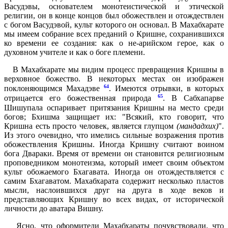
Васудэвы, основателем монотеистической и этической
религии, он в конце концов был обожествлен и отождествлен
с богом Васудэвой, культ которого он основал. В Махабхарате
мы имеем собрание всех преданий о Кришне, сохранившихся
ко времени ее создания: как о не-арийском герое, как о
духовном учителе и как о боге племени.
В Махабхарате мы видим процесс превращения Кришны в
верховное божество. В некоторых местах он изображен
64
поклоняющимся Махадэве
. Имеются отрывки, в которых
65
отрицается его божественная природа
. В Сабхапарве
Шишупала оспаривает притязания Кришны на место среди
богов; Бхишма защищает их: "Всякий, кто говорит, что
Кришна есть просто человек, является глупцом
(мандадхих)
".
Из этого очевидно, что имелись сильные возражения против
обожествления Кришны. Иногда Кришну считают воином
бога Двараки. Время от времени он становится религиозным
проповедником монотеизма, который имеет своим объектом
культ обожаемого Бхагавата. Иногда он отождествляется с
самим Бхагаватом. Махабхарата содержит несколько пластов
мысли, наслоившихся друг на друга в ходе веков и
представляющих Кришну во всех видах, от исторической
личности до аватара Вишну.
Ясно, что оформители Махабхараты почувствовали, что