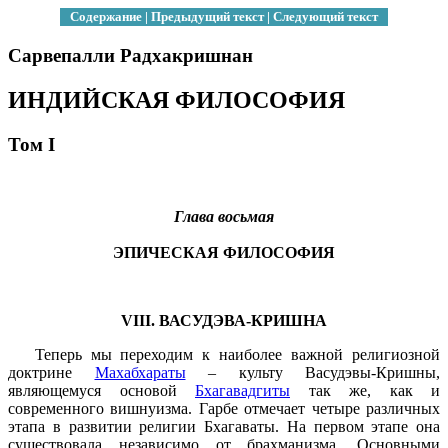
Содержание
|
Предыдущий текст
|
Следующий текст
Сарвепалли Радхакришнан
ИНДИЙСКАЯ ФИЛОСОФИЯ
Том I
Глава восьмая
ЭПИЧЕСКАЯ ФИЛОСОФИЯ
VIII. ВАСУДЭВА-КРИШНА
Теперь мы переходим к наиболее важной религиозной
доктрине
Махабхараты
– культу Васудэвы-Кришны,
являющемуся основой
Бхагавадгиты
так же, как и
современного вишнуизма. Гарбе отмечает четыре различных
этапа в развитии религии Бхагаваты. На первом этапе она
существовала независимо от брахманизма. Основными