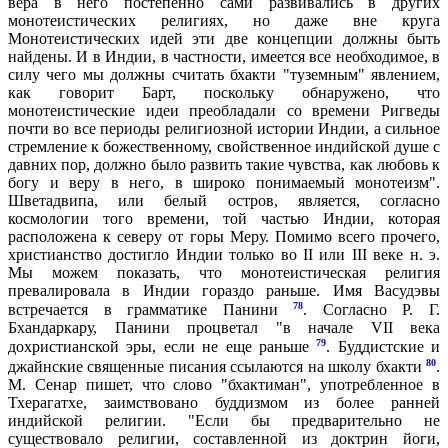
вера в него постепенно сами развивались в других
монотеистических религиях, но даже вне круга
Монотеистических идей эти две концепции должны быть
найдены. И в Индии, в частности, имеется все необходимое, в
силу чего мы должны считать бхакти "туземным" явлением,
как говорит Барт, поскольку обнаружено, что
монотеистические идеи преобладали со времени Ригведы
почти во все периоды религиозной истории Индии, а сильное
стремление к божественному, свойственное индийской душе с
давних пор, должно было развить такие чувства, как любовь к
богу и веру в него, в широко понимаемый монотеизм".
Шветадвипа, или белый остров, является, согласно
космологии того времени, той частью Индии, которая
расположена к северу от горы Меру. Помимо всего прочего,
христианство достигло Индии только во II или III веке н. э.
Мы можем показать, что монотеистическая религия
превалировала в Индии гораздо раньше. Имя Васудэвы
78
встречается в грамматике Панини
. Согласно Р. Г.
Бхандаркару, Панини процветал "в начале VII века
79
дохристианской эры, если не еще раньше
. Буддистские и
80
джайнские священные писания ссылаются на школу бхакти
.
М. Сенар пишет, что слово "бхактиман", употребленное в
Тхерагатхе, заимствовано буддизмом из более ранней
индийской религии. "Если бы предварительно не
существовало религии, составленной из доктрин йоги,