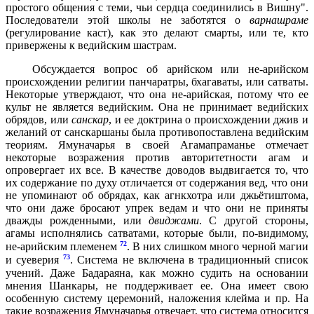
простого общения с теми, чьи сердца соединились в Вишну".
Последователи этой школы не заботятся о
варнашраме
(регулирование каст), как это делают смарты, или те, кто
привержены к ведийским шастрам.
Обсуждается вопрос об арийском или не-арийском
происхождении религии панчаратры, бхагаваты, или сатваты.
Некоторые утверждают, что она не-арийская, потому что ее
культ не является ведийским. Она не принимает ведийских
обрядов, или
санскар
, и ее доктрина о происхождении джив и
желаний от санскаршаны была противопоставлена ведийским
теориям. Ямуначарья в своей Агамапраманье отмечает
некоторые возражения против авторитетности агам и
опровергает их все. В качестве доводов выдвигается то, что
их содержание по духу отличается от содержания вед, что они
не упоминают об обрядах, как агнкхотра или джьётиштома,
что они даже бросают упрек ведам и что они не приняты
дважды рожденными, или
двиджами
. С другой стороны,
агамы исполнялись сатватами, которые были, по-видимому,
72
не-арийским племенем
. В них слишком много черной магии
73
и суеверия
. Система не включена в традиционный список
учений. Даже Бадараяна, как можно судить на основании
мнения Шанкары, не поддерживает ее. Она имеет свою
особенную систему церемоний, наложения клейма и пр. На
такие возражения Ямуначарья отвечает, что система относится