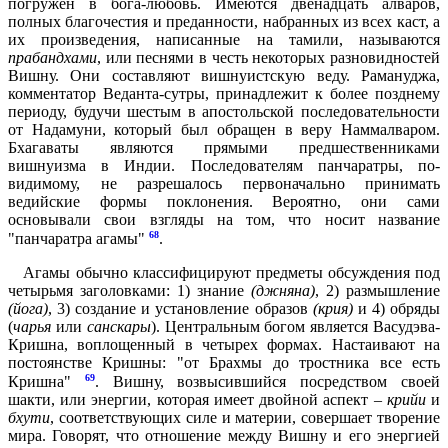
погружен в бога-любовь. Имеются двенадцать алваров,
полных благочестия и преданности, набранных из всех каст, а
их произведения, написанные на тамили, называются
прабандхами
, или песнями в честь некоторых разновидностей
Вишну. Они составляют вишнуистскую веду. Рамануджа,
комментатор Веданта-сутры, принадлежит к более позднему
периоду, будучи шестым в апостольской последовательности
от Надамуни, который был обращен в веру Наммалваром.
Бхагаваты являются прямыми предшественниками
вишнуизма в Индии. Последователям панчаратры, по-
видимому, не разрешалось первоначально принимать
ведийские формы поклонения. Вероятно, они сами
основывали свои взгляды на том, что носит название
68
"панчаратра агамы"
.
Агамы обычно классифицируют предметы обсуждения под
четырьмя заголовками: 1) знание
(джняна)
, 2) размышление
(йога)
, 3) создание и установление образов
(крия)
и 4) обряды
(
чарья
или
санскары
). Центральным богом является Васудэва-
Кришна, воплощенный в четырех формах. Настаивают на
постоянстве Кришны: "от Брахмы до тростника все есть
69
Кришна"
. Вишну, возвысившийся посредством своей
шакти, или энергии, которая имеет двойной аспект –
крийи
и
бхути
, соответствующих силе и материи, совершает творение
мира. Говорят, что отношение между Вишну и его энергией