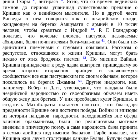
58
59
риши Гхоры
, ангираса
. Ясно, что со времен ведийских
гимнов до периода упанишад существовало предание о
Кришне как о ведийском мыслителе. Но в другой части
Ригведы о нем говорится как о не-арийском вожде,
ожидающем на берегах Амшумати с армией в 10 тысяч
60
человек, чтобы сразиться с Индрой
. Р. Г. Бхандаркар
полагает, что кочевые племена пастухов, называемые
61
абхирами, были почитателями бога-мальчика
. Они были не-
арийскими племенами с грубыми обычаями. Рассказы о
распутстве, относящиеся к жизни Кришны, могут брать
62
начало от этих бродячих племен
. По мнению Вайдьи,
Кришна принадлежит к роду ядава кшатриев, пришедшему во
время второго вторжения арийцев и являющемуся
сообществом все еще пастушеским по своим обычаям, которое
63
поселилось на берегах Джамны
. Другие индологи, как,
например, Вебер и Датт, утверждают, что пандавы были
неарийской народностью со своеобразным обычаем иметь
общую жену для братьев. У них преобладал культ Кришны, и
создатель Махабхараты пытается показать, что благодаря
преданности Кришне они достигли победы. Войны и эпизоды
из истории пандавов, народности, находившейся вне сферы
влияния брахманизма, были по религиозным мотивам
введены в эпическую поэму, а сама народность была принята
в семью арийцев под именем бхаратов. Гарбе полагает, что
Кришна жил двумя столетиями раньше Будды. Будучи сыном