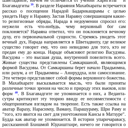
Шветадвипе, ничем не отличается от учений Харигиты
и
39
Бхагавадгиты
. В разделе Нараяния Махабхараты встречается
рассказ о посещении Нарадой Бадарикашрамы с целью
увидеть Нару и Нараяну. Застав Нараяну совершающим какие-
то религиозные обряды, Нарада в недоумении спросил его:
неужели есть что-нибудь, чему верховный бог сам
поклоняется? Нараяна ответил, что он поклоняется вечному
духу, его первоначальной сущности. Стремясь увидеть этот
вечный дух, Нарада направляется в Шветадвипу, где великое
существо говорит ему, что оно невидимо для того, кто не
предан ему до конца. Нараде объясняют религию Васудэвы.
Васудэва – это высшая душа, внутренний повелитель всего.
Живые существа представлены Самкаршаной, являющимся
формой Васудэвы. От Самкаршаны берет начало Прадьюмна,
или разум, а от Прадьюмны – Анируддха, или самосознание.
Эти четверо представляют собой формы верховного божества.
В Махабхарате высказывается мысль, что были приняты
различные точки зрения на число и природу этих вьюхов, или
40
форм
. В Бхагавадгите не упоминается о них, а Веданта-
сутры критикуют эту теорию ввиду ее несовместимости с
общепринятым взглядом на творение. Есть также ссылка на
аватар Вараху, Нарасимху, Ваману, Парашураму, Шри Раму и
"того, кто явится на свет для уничтожения Кансы в Матхуре".
Будда как аватар не упоминается. В истории упаричаравасу,
рассказанной Бхишмой Юдхиштхире, ничего не говорится о