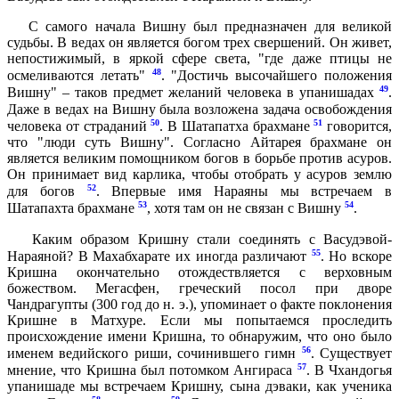
С самого начала Вишну был предназначен для великой
судьбы. В ведах он является богом трех свершений. Он живет,
непостижимый, в яркой сфере света, "где даже птицы не
48
осмеливаются летать"
. "Достичь высочайшего положения
49
Вишну" – таков предмет желаний человека в упанишадах
.
Даже в ведах на Вишну была возложена задача освобождения
50
51
человека от страданий
. В Шатапатха брахмане
говорится,
что "люди суть Вишну". Согласно Айтарея брахмане он
является великим помощником богов в борьбе против асуров.
Он принимает вид карлика, чтобы отобрать у асуров землю
52
для богов
. Впервые имя Нараяны мы встречаем в
53
54
Шатапахта брахмане
, хотя там он не связан с Вишну
.
Каким образом Кришну стали соединять с Васудэвой-
55
Нараяной? В Махабхарате их иногда различают
. Но вскоре
Кришна окончательно отождествляется с верховным
божеством. Мегасфен, греческий посол при дворе
Чандрагупты (300 год до н. э.), упоминает о факте поклонения
Кришне в Матхуре. Если мы попытаемся проследить
происхождение имени Кришна, то обнаружим, что оно было
56
именем ведийского риши, сочинившего гимн
. Существует
57
мнение, что Кришна был потомком Ангираса
. В Чхандогья
упанишаде мы встречаем Кришну, сына дэваки, как ученика