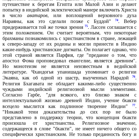
путешествие к берегам Египта или Малой Азии и делают
попытку в индийской эклектической манере включить Христа
в число
аватаров
, или воплощений верховного духа
74
Нараяны, как это сделали позже с Буддой"
. Вебер
75
придерживается той же точки зрения
. Лассен соглашается с
этим положением. Он считает вероятным, что некоторые
брахманы познакомились с христианством в стране, лежащей
к северо-западу от их родины и могли принести в Индию
какие-нибудь христианские догматы. Он полагает однако, что
этой страной является Парфия, где "предание о том, что
апостол Фома проповедовал евангелие, является древним".
Но монотеизм не является неизвестным в ведийской
литературе. Чхандогья упанишада упоминает о религии
76
Экаяна, как об одной из шастр, выученных Нарадой
.
Религия Бхагавата не обладает какими-либо существенно
чуждыми индийской религиозной мысли элементами.
Согласно Гарбе, "для всякого, кто близко знаком с
интеллектуальной жизнью древней Индии, учение бхакти
77
всецело мыслится как подлинное творение Индии"
.
"Никакой тени доказательства до сих пор не было
представлено в поддержку теории, что концепция бхакти
произошла от христианства. Религиозное значение,
содержащееся в слове "бхакти", не имеет ничего общего со
специфически христианским. Не только преданность богу и