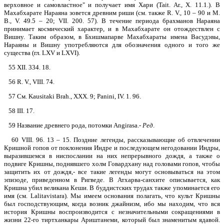
верховное и самовластное" и получает имя Хари (Tait. Ar., X. 11.1.). В
Махабхарате Нараяна зовется древним риши (см. также R. V., 10 – 90 и М.
В., V. 49.5 – 20; VII. 200. 57). В течение периода брахманов Нараяна
принимает космический характер, и в Махабхарате он отождествлен с
Вишну. Таким образом, в Бхишмапарве Махабхараты имена Васудэвы,
Нараяны и Вишну употребляются для обозначения одного и того же
существа (гл. LXV и LXVI).
55 XII. 334. 18.
56 R. V., VIII. 74.
57 См. Kausitaki Brah., XXX. 9; Panini, IV. 1. 96.
58 III. 17.
59 Название древнего рода, потомки Angirasa.-
Ред
.
60 VIII. 96. 13 – 15. Поздние легенды, рассказывающие об отвлечении
Кришной гопов от поклонения Индре и последующем негодовании Индры,
выразившемся в ниспослании на них непрерывного дождя, а также о
подвиге Кришны, поднявшего холм Говардхану над головами гопов, чтобы
защитить их от дождя,- все такие легенды могут основываться на этом
эпизоде, приведенном в Ригведе. В Атхарва-санхите описывается, как
Кришна убил великана Кеши. В буддистских трудах также упоминается его
имя (см. Lalitavistara). Мы имеем основания полагать, что культ Кришны
был господствующим, когда возник джайнизм, ибо мы находим, что вся
история Кришны воспроизводится с незначительными сокращениями в
жизни 22-го тиртханкары Ариштанеми, который был знаменитым ядавой.