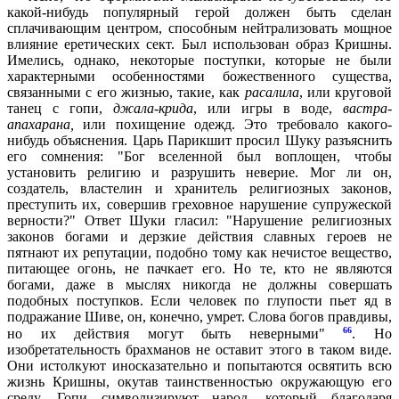
какой-нибудь популярный герой должен быть сделан
сплачивающим центром, способным нейтрализовать мощное
влияние еретических сект. Был использован образ Кришны.
Имелись, однако, некоторые поступки, которые не были
характерными особенностями божественного существа,
связанными с его жизнью, такие, как
расалила
, или круговой
танец с гопи,
джала-крида
, или игры в воде,
вастра-
апахарана,
или похищение одежд. Это требовало какого-
нибудь объяснения. Царь Парикшит просил Шуку разъяснить
его сомнения: "Бог вселенной был воплощен, чтобы
установить религию и разрушить неверие. Мог ли он,
создатель, властелин и хранитель религиозных законов,
преступить их, совершив греховное нарушение супружеской
верности?" Ответ Шуки гласил: "Нарушение религиозных
законов богами и дерзкие действия славных героев не
пятнают их репутации, подобно тому как нечистое вещество,
питающее огонь, не пачкает его. Но те, кто не являются
богами, даже в мыслях никогда не должны совершать
подобных поступков. Если человек по глупости пьет яд в
подражание Шиве, он, конечно, умрет. Слова богов правдивы,
66
но их действия могут быть неверными"
. Но
изобретательность брахманов не оставит этого в таком виде.
Они истолкуют иносказательно и попытаются освятить всю
жизнь Кришны, окутав таинственностью окружающую его
среду. Гопи символизируют народ, который благодаря