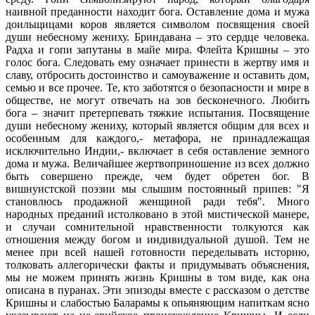
наивной преданности находит бога. Оставление дома и мужа
доильщицами коров является символом посвящения своей
души небесному жениху. Бриндавана – это сердце человека.
Радха и гопи запутаны в майе мира. Флейта Кришны – это
голос бога. Следовать ему означает принести в жертву имя и
славу, отбросить достоинство и самоуважение и оставить дом,
семью и все прочее. Те, кто заботятся о безопасности и мире в
обществе, не могут отвечать на зов бесконечного. Любить
бога – значит претерпевать тяжкие испытания. Посвящение
души небесному жениху, который является общим для всех и
особенным для каждого,- метафора, не принадлежащая
исключительно Индии,- включает в себя оставление земного
дома и мужа. Величайшее жертвоприношение из всех должно
быть совершено прежде, чем будет обретен бог. В
вишнуистской поэзии мы слышим постоянный припев: "Я
становлюсь продажной женщиной ради тебя". Много
народных преданий истолковано в этой мистической манере,
и случаи сомнительной нравственности толкуются как
отношения между богом и индивидуальной душой. Тем не
менее при всей нашей готовности переделывать историю,
толковать аллегорически факты и придумывать объяснения,
мы не можем принять жизнь Кришны в том виде, как она
описана в пуранах. Эти эпизоды вместе с рассказом о детстве
Кришны и слабостью Баларамы к опьяняющим напиткам ясно