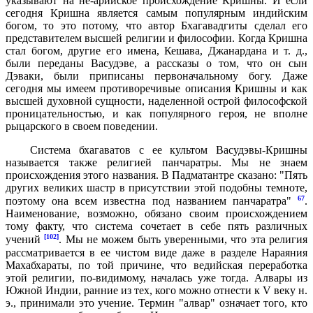
указывают на не-арийское происхождение Кришны. И если
сегодня Кришна является самым популярным индийским
богом, то это потому, что автор Бхагавадгиты сделал его
представителем высшей религии и философии. Когда Кришна
стал богом, другие его имена, Кешава, Джанардана и т. д.,
были переданы Васудэве, а рассказы о том, что он сын
Дэваки, были приписаны первоначальному богу. Даже
сегодня мы имеем противоречивые описания Кришны и как
высшей духовной сущности, наделенной острой философской
проницательностью, и как популярного героя, не вполне
рыцарского в своем поведении.
Система бхагаватов с ее культом Васудэвы-Кришны
называется также религией панчаратры. Мы не знаем
происхождения этого названия. В Падматантре сказано: "Пять
других великих шастр в присутствии этой подобны темноте,
67
поэтому она всем известна под названием панчаратра"
.
Наименование, возможно, обязано своим происхождением
тому факту, что система сочетает в себе пять различных
[102]
учений
. Мы не можем быть уверенными, что эта религия
рассматривается в ее чистом виде даже в разделе Нараяния
Махабхараты, по той причине, что ведийская переработка
этой религии, по-видимому, началась уже тогда. Алвары из
Южной Индии, ранние из тех, кого можно отнести к V веку н.
э., принимали это учение. Термин "алвар" означает того, кто