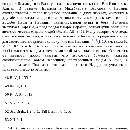
создания Бхагавадгиты Вишну означал высшую реальность. В ней он только
Адитья. В разделе Нараяния в Махабхарате Васудэва и Нараяна
отождествлены. Старое ведийское предание о двух птичках, живущих в
дружбе и согласии на дереве, могло положить начало рассказам о вечной
дружбе Нары и Нараяны, индивидуальной души и бога. Зрителем
выступает Нараяна, а плод поедает Нара. Нараяна, вечная душа вселенной
является местом отдыха людей (М. В., XII. 341). Ману говорит, что воды
были названы нарами, а поскольку верховное божество предназначало их
[101]
для своего места отдыха, оно получило имя Нараяны
(I. 10; см. также R.
V., X. 82. 5 и 6). Верховное божество является началом всего мира и
изображается лежащим на теле гигантской змеи в океане молока. Отвлекаясь
от метафор, можно сказать, что верховное божество является
самопознающим, богом вселенной, поставленным лицом к лицу с
принципом
не-я
. Полагают, что именно от него Нарада получил свою
монотеистическую религию.
48 R. V., I. 155. 5.
49 Katha, I. 3. 9.
50 R. V., 6. 49. 13.
51 V. 2. 5. 2 – 3.
52 Sat. Brah., I. 2. 5. 5; Tail Brah., I 6. 1. 5.
53 XII. 3. 4. 1.
54 В Тайттирия араньяке Нараяна выступает как "божество вечное,