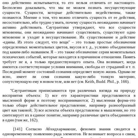
оно действенно испытывается, то его нельзя отличить от настоящего.
Бесполезно доказывать, что мы не можем познать несуществующие
сущности. Сущности, которые действительно недейственны, также
познаются. Мнение о том, что можно отличить сущность от ее действия,
несостоятельно, ибо трудно узнать, почему сущность неожиданно начинает
активно действовать. Саутрантики утверждают, что все сущности
мгновенны, они неожиданно начинают существовать, существуют одно
мгновение и уходят в несуществование. Их существование и действие
-едины. Из этого следует, что вещи" – это только простые обозначения
определенных моментальных цветов, вкусов и т. д., условно объединенные
под каким-либо названием. Я – это также обозначение серии моментальных
психических событий, которые находятся в причинном отношении. Память
требует не я, а только предшествующего опыта. Она возникает, когда
имеются соответствующие условия внимания, свободы от страданий и т. п.
Последний момент состояний сознания определяет новую жизнь. Однако не
ясно, имеет ли семя сознания какую-либо тонкую материю,
сопутствующую ему в новом теле, или нет (см. Keith, Budd. Phil., p. 166).
"Саутрантикам приписываются три различных взгляда на природу
восприятия объекта: 1) все его характеристики представляются в
мысленной форме и поэтому воспринимаются; 2) мысленная форма-это
только общее действительное представление, например разнообразный
цвет как таковой; 3) все аспекты объекта представлены в мышлении, но это
синтезирует их в единое понятие, например различные цвета объединяются
в один (там же, 162).
[141] Согласно Абхидхармакоше, феномен знания сводится к
одновременному появлению ряда элементов. Не возникает вопроса о связи,