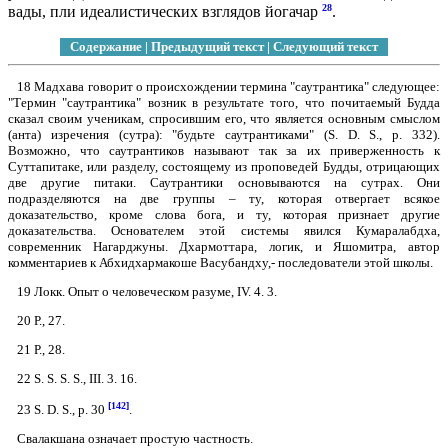
28
вады, пли идеалистических взглядов йогачар
.
Содержание
|
Предыдущий текст
|
Следующий текст
18 Мадхава говорит о происхождении термина "саутрантика" следующее:
"Термин "саутрантика" возник в результате того, что почитаемый Будда
сказал своим ученикам, спросившим его, что является основным смыслом
(анта) изречения (сутра): "будьте саутрантиками" (S. D. S., р. 332).
Возможно, что саутрантиков называют так за их приверженность к
Суттапитаке, или разделу, состоящему из проповедей Будды, отрицающих
две другие питаки. Саутрантики основываются на сутрах. Они
подразделяются на две группы – ту, которая отвергает всякое
доказательство, кроме слова бога, и ту, которая признает другие
доказательства. Основателем этой системы явился Кумаралабдха,
современник Нагарджуны. Дхармоттара, логик, и Яшомитра, автор
комментариев к Абхидхармакоше Васубандху,- последователи этой школы.
19 Локк. Опыт о человеческом разуме, IV. 4. 3.
20 Р., 27.
21 Р., 28.
22 S. S. S. S., III. 3. 16.
[142]
23 S. D. S., р. 30
.
Свалакшана означает простую частность.