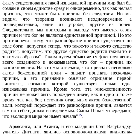
факту существования такой изначальной причины мир был бы
создан в своем единстве сразу и одновременно, так как нельзя
признать, что может быть причина без следствия. Но мы
видим, что творения возникают неодновременно, а
последовательно, одни из утробы, другие из почек.
Следовательно, мы приходим к выводу, что имеется серия
причин и что бог не является единственной причиной. Но это
противоречит тому, что разнообразие причин существует по
воле бога; "допустим теперь, что такое-то и такое-то существо
родится, допустим, что другое существо родится таким-то и
таким-то образом". Таким путем объясняется факт появления
всего созданного и доказывается, что бог – причина их
возникновения. На это мы отвечаем, что признать несколько
актов божественной воли – значит признать несколько
причин, а это признание означает отрицание первой
гипотезы, согласно которой существует только одна
изначальная причина. Кроме того, эта множественность
причин не может быть порождена иначе, как в одно и то же
время, так как бог, источник отдельных актов божественной
воли, который порождает это разнообразие причин, является
сам по себе единым и неделимым. Сыны Шакья утверждают,
27
что эволюция мира не имеет начала"
.
Арьясанга, или Асанга, и его младший брат Васубандху.
учитель Дигнаги, явились основоположниками виджняна-