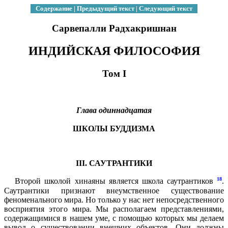
Содержание
|
Предыдущий текст
|
Следующий текст
Сарвепалли Радхакришнан
ИНДИЙСКАЯ ФИЛОСОФИЯ
Том I
Глава одиннадцатая
ШКОЛЫ БУДДИЗМА
III. САУТРАНТИКИ
18
Второй школой хинаяны является школа саутрантиков
.
Саутрантики признают внеумственное существование
феноменального мира. Но только у нас нет непосредственного
восприятия этого мира. Мы располагаем представлениями,
содержащимися в нашем уме, с помощью которых мы делаем
вывод о существовании внешних объектов. Они должны