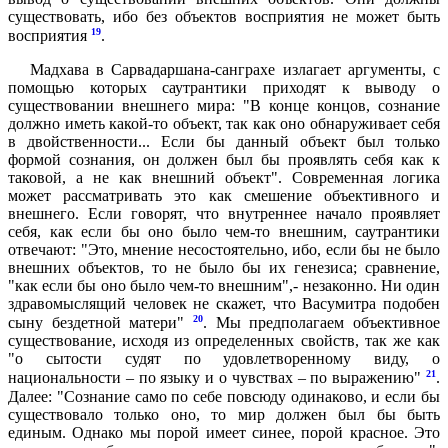
существовать, ибо без объектов восприятия не может быть
19
восприятия
.
Мадхава в Сарвадаршана-санграхе излагает аргументы, с
помощью которых саутрантики приходят к выводу о
существовании внешнего мира: "В конце концов, сознание
должно иметь какой-то объект, так как оно обнаруживает себя
в двойственности... Если бы данный объект был только
формой сознания, он должен был бы проявлять себя как к
таковой, а не как внешний объект". Современная логика
может рассматривать это как смешение объективного и
внешнего. Если говорят, что внутреннее начало проявляет
себя, как если бы оно было чем-то внешним, саутрантики
отвечают: "Это, мнение несостоятельно, ибо, если бы не было
внешних объектов, то не было бы их генезиса; сравнение,
"как если бы оно было чем-то внешним",- незаконно. Ни один
здравомыслящий человек не скажет, что Васумитра подобен
20
сыну бездетной матери"
. Мы предполагаем объективное
существование, исходя из определенных свойств, так же как
"о сытости судят по удовлетворенному виду, о
21
национальности – по языку и о чувствах – по выражению"
.
Далее: "Сознание само по себе повсюду одинаково, и если бы
существовало только оно, то мир должен был бы быть
единым. Однако мы порой имеет синее, порой красное. Это