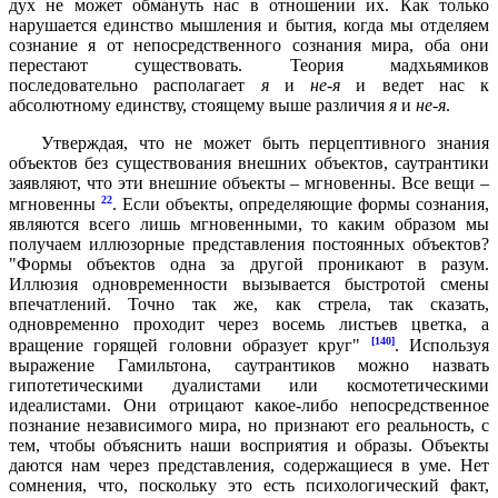
дух не может обмануть нас в отношении их. Как только
нарушается единство мышления и бытия, когда мы отделяем
сознание я от непосредственного сознания мира, оба они
перестают существовать. Теория мадхьямиков
последовательно располагает
я
и
не-я
и ведет нас к
абсолютному единству, стоящему выше различия
я
и
не-я
.
Утверждая, что не может быть перцептивного знания
объектов без существования внешних объектов, саутрантики
заявляют, что эти внешние объекты – мгновенны. Все вещи –
22
мгновенны
. Если объекты, определяющие формы сознания,
являются всего лишь мгновенными, то каким образом мы
получаем иллюзорные представления постоянных объектов?
"Формы объектов одна за другой проникают в разум.
Иллюзия одновременности вызывается быстротой смены
впечатлений. Точно так же, как стрела, так сказать,
одновременно проходит через восемь листьев цветка, а
[140]
вращение горящей головни образует круг"
. Используя
выражение Гамильтона, саутрантиков можно назвать
гипотетическими дуалистами или космотетическими
идеалистами. Они отрицают какое-либо непосредственное
познание независимого мира, но признают его реальность, с
тем, чтобы объяснить наши восприятия и образы. Объекты
даются нам через представления, содержащиеся в уме. Нет
сомнения, что, поскольку это есть психологический факт,