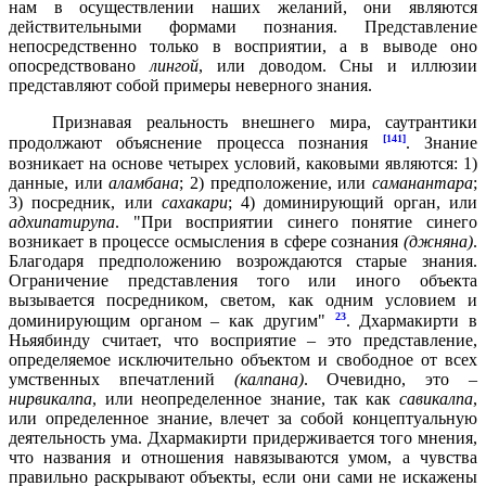
нам в осуществлении наших желаний, они являются
действительными формами познания. Представление
непосредственно только в восприятии, а в выводе оно
опосредствовано
лингой
, или доводом. Сны и иллюзии
представляют собой примеры неверного знания.
Признавая реальность внешнего мира, саутрантики
[141]
продолжают объяснение процесса познания
. Знание
возникает на основе четырех условий, каковыми являются: 1)
данные, или
аламбана
; 2) предположение, или
саманантара
;
3) посредник, или
сахакари
; 4) доминирующий орган, или
адхипатирупа
. "При восприятии синего понятие синего
возникает в процессе осмысления в сфере сознания
(джняна)
.
Благодаря предположению возрождаются старые знания.
Ограничение представления того или иного объекта
вызывается посредником, светом, как одним условием и
23
доминирующим органом – как другим"
. Дхармакирти в
Ньяябинду считает, что восприятие – это представление,
определяемое исключительно объектом и свободное от всех
умственных впечатлений
(калпана)
. Очевидно, это –
нирвикалпа
, или неопределенное знание, так как
савикалпа
,
или определенное знание, влечет за собой концептуальную
деятельность ума. Дхармакирти придерживается того мнения,
что названия и отношения навязываются умом, а чувства
правильно раскрывают объекты, если они сами не искажены