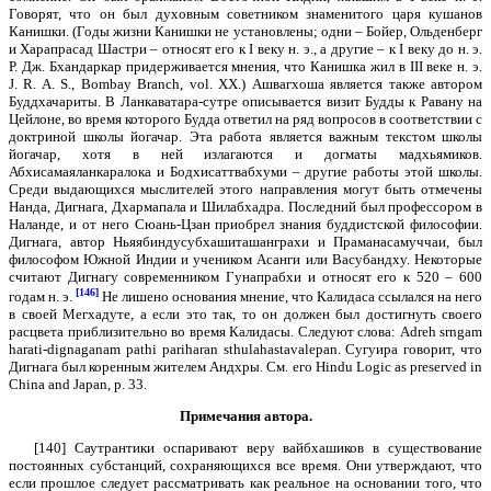
Говорят, что он был духовным советником знаменитого царя кушанов
Канишки. (Годы жизни Канишки не установлены; одни – Бойер, Ольденберг
и Харапрасад Шастри – относят его к I веку н. э., а другие – к I веку до н. э.
Р. Дж. Бхандаркар придерживается мнения, что Канишка жил в III веке н. э.
J. R. A. S., Bombay Branch, vol. XX.) Ашвагхоша является также автором
Буддхачариты. В Ланкаватара-сутре описывается визит Будды к Равану на
Цейлоне, во время которого Будда ответил на ряд вопросов в соответствии с
доктриной школы йогачар. Эта работа является важным текстом школы
йогачар, хотя в ней излагаются и догматы мадхьямиков.
Абхисамаяланкаралока и Бодхисаттвабхуми – другие работы этой школы.
Среди выдающихся мыслителей этого направления могут быть отмечены
Нанда, Дигнага, Дхармапала и Шилабхадра. Последний был профессором в
Наланде, и от него Сюань-Цзан приобрел знания буддистской философии.
Дигнага, автор Ньяябиндусубхашиташанграхи и Праманасамуччаи, был
философом Южной Индии и учеником Асанги или Васубандху. Некоторые
считают Дигнагу современником Гунапрабхи и относят его к 520 – 600
[146]
годам н. э.
Не лишено основания мнение, что Калидаса ссылался на него
в своей Мегхадуте, а если это так, то он должен был достигнуть своего
расцвета приблизительно во время Калидасы. Следуют слова: Adreh srngam
harati-dignaganam pathi pariharan sthulahastavalepan. Сугуира говорит, что
Дигнага был коренным жителем Андхры. См. его Hindu Logic as preserved in
China and Japan, p. 33.
Примечания автора.
[140] Саутрантики оспаривают веру вайбхашиков в существование
постоянных субстанций, сохраняющихся все время. Они утверждают, что
если прошлое следует рассматривать как реальное на основании того, что