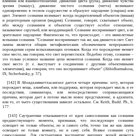
влиянии или взаимоотношении. Движение цвета (рупа), движение чувства
зрения (чакшус), движение чистого сознания (читта) возникают
одновременно в тесном содружестве и образуют ощущение (спарша) или
цвет. Элемент сознания возникает всегда подкрепленный объектом (вишая)
и рецепторным органом (индрия). Сознание, говорят, схватывает объект,
ибо между сознанием и объектом существует особое отношение,
называемое сарупьей, или координацией. Сознание воспринимает цвет, а не
зрительное ощущение. Фактически то, что происходит, – это мимолетные
вспышки сознания. "Сознание воспринимает так же, как движется свет. Свет
лампы является общим метафизическим обозначением непрерывного
порождения серии вспыхивающих огоньков. Когда это порождение меняет
свое место, мы говорим, что свет переместился. Подобно этому, сознание –
это только условное название цепи моментов сознания. Когда оно меняет
свое место (т. е. выступает в соединении с другими объективными
элементами), мы говорим, что оно воспринимает объект" (Abhidharmakosa,
IX; Stсhегbatskу, р. 57).
[142] В Абхидхамматтхасангахе дается четыре причины: хету, которая
порождает вещь, аламбана, или поддержка, которая порождает мысль и ее
последствия, саманантара, или непосредственно соприкасающаяся
причина, которая дает в потоке мысли новое представление, и адхипати,
или то, от чьего существования зависит остальное. См. Keith, Budd. Ph., b.
177.
[143] Саутрантики отказываются от идеи самосознания как сознания
предшествующего момента, признавая, что последующее сознание
освещает не только объекты, но и самого себя, точно так же как лампа
освещает не только комнату, но и саму себя. Всякое сознание суть
самосознание. Для саутрантиков восприятие внешних вещей является