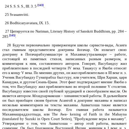
[143]
24 S. S. S. S., III. 3. 5
.
25 Svasamvitti.
26 Bodhicaryavatara, IX. 15.
27 Цитируется по Nаriman, Literary History of Sanskrit Buddhism, pp. 284 –
[145]
285
.
28 Будучи первоначально приверженцем школы сарвасти-вады, Асанга
стал главным представителем доктрины йогачар. Он излагает свою
доктрину в Погачарабхумишастре и Махаянасутраланкаре – работе,
состоящей из памятных стихов, написанных разным размером, и
комментария к ним, составленного автором. Говорят, Васубандху жил
приблизительно в последней четверти IV века. Такакусу и Якоби относят
его к концу V века. По мнению других, он жил приблизительно в III веке н. э.
Ученик Васубандху Гунапрабха был гуру, или учителем, Шри Харши, царя
Канауджа, и другом Сюань-Цзана. Этот факт подтверждает мнение Якоби о
том, что Васубандху жил приблизительно во второй половине V столетия.
Васубандху известен своей глубокой эрудицией и своеобразием мысли. Он
является автором Абхидхармакоши – хинаянистской работы. В дальнейшем
он был приобщен своим братом Асангой к доктрине махаяны и написал
несколько комментариев на тексты махаяны. Ашвагхоша также является
последователем школы йогачар. Его главная работа называется
Махаянашраддхотпада, или The Awa- kening of Faith in the Mahayna
(translated by Suzuki in Open Court Series), "Пробуждение веры в махаяну".
Утверждение о том, что Ашвагхоша – автор этой работы, вызывает
сомнение. Он был брахманом Восточной Индии, жившим в I веке н. э.