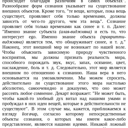
происходит благодаря различиям в самих объектах".
Разнообразие форм сознания указывает на существование
внешних объектов. Кроме того, "те вещи, которые, пока вещь
существует, проявляют себя только временами, должны
зависеть от чего-то другого, чем эта вещь". Сознание
проявляет себя только временами как синее и т. п. Далее:
"Именно знание субъекта
(алая-виджняна)
и есть то, что
интересует ego. Именно знание объекта
(правритти-
виджняна)
является тем, что обнаруживает синее, и т. д."
Наконец, этот внешний мир не возникает по нашей воле.
Чтобы объяснить зависимую природу чувственного
восприятия, мы должны признать реальность мира,
способного порождать звук, вкус, запах, осязание, цвет,
наслаждение, боль и т. д. Следовательно, этот мир является
внешним по отношению к сознанию. Наша вера в него
основывается на умозаключении. Мы можем спросить,
действительно ли существование этого мира настолько
абсолютно, самоочевидно и доказуемо, что оно может
рассеять любое сомнение. Декарт возражает: "Не может быть,
чтобы какой-то злобный дух витал над нашими умами и
пробуждал в них идеи вещей, которые в действительности не
существуют". В этом случае мы, кажется, приближаемся к
взгляду йогачар, согласно которому непосредственные
объекты сознания, о которых мы имеем какое-либо
представление, являются нашими идеями. Никакой ложный