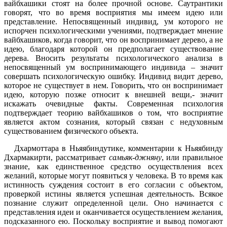
вайбхашики стоят на более прочной основе. Саутрантики
говорят, что во время восприятия мы имеем идею или
представление. Непосвященный индивид, ум которого не
испорчен психологическими учениями, подтверждает мнение
вайбхашиков, когда говорит, что он воспринимает дерево, а не
идею, благодаря которой он предполагает существование
дерева. Вносить результаты психологического анализа в
непосвященный ум воспринимающего индивида – значит
совершать психологическую ошибку. Индивид видит дерево,
которое не существует в нем. Говорить, что он воспринимает
идею, которую позже относит к внешней вещи,- значит
искажать очевидные факты. Современная психология
подтверждает теорию вайбхашиков о том, что восприятие
является актом сознания, который связан с недуховным
существованием физического объекта.
Дхармоттара в Ньяябиндутике, комментарии к Ньяябинду
Дхармакирти, рассматривает
самьяк-джняну
, или правильное
знание, как единственное средство осуществления всех
желаний, которые могут появиться у человека. В то время как
истинность суждения состоит в его согласии с объектом,
проверкой истины является успешная деятельность. Всякое
познание служит определенной цели. Оно начинается с
представления идеи и оканчивается осуществлением желания,
подсказанного ею. Поскольку восприятие и вывод помогают