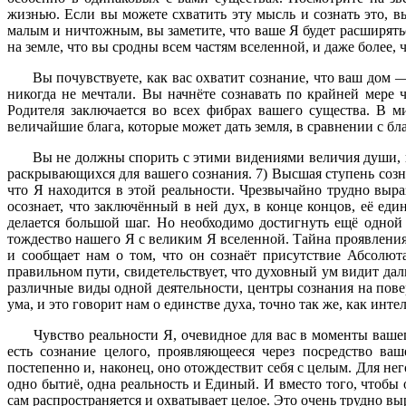
жизнью. Если вы можете схватить эту мысль и сознать это, в
малым и ничтожным, вы заметите, что ваше Я будет расширяться
на земле, что вы сродны всем частям вселенной, и даже более, 
Вы почувствуете, как вас охватит сознание, что ваш дом — в
никогда не мечтали. Вы начнёте сознавать по крайней мере 
Родителя заключается во всех фибрах вашего существа. В м
величайшие блага, которые может дать земля, в сравнении с 
Вы не должны спорить с этими видениями величия души, но 
раскрывающихся для вашего сознания. 7) Высшая ступень сознан
что Я находится в этой реальности. Чрезвычайно трудно выра
осознает, что заключённый в ней дух, в конце концов, её ед
делается большой шаг. Но необходимо достигнуть ещё одной 
тождество нашего Я с великим Я вселенной. Тайна проявления
и сообщает нам о том, что он сознаёт присутствие Абсолют
правильном пути, свидетельствует, что духовный ум видит даль
различные виды одной деятельности, центры сознания на пове
ума, и это говорит нам о единстве духа, точно так же, как инт
Чувство реальности Я, очевидное для вас в моменты вашего 
есть сознание целого, проявляющееся через посредство ва
постепенно и, наконец, оно отождествит себя с целым. Для не
одно бытиё, одна реальность и Единый. И вместо того, чтобы 
сам распространяется и охватывает целое. Это очень трудно выр