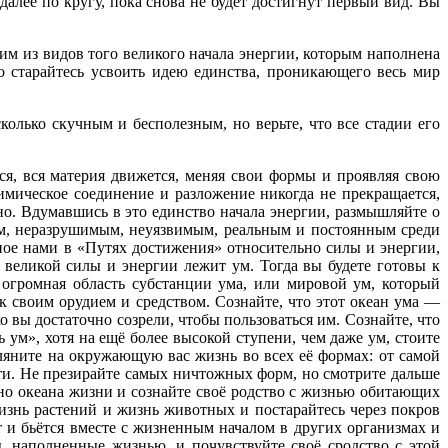
алее по кругу, пока снова не будет достигнут первый вид. Вы
им из видов того великого начала энергии, которым наполнена
о старайтесь усвоить идею единства, проникающего весь мир
лько скучным и бесполезным, но верьте, что все стадии его
, вся материя движется, меняя свои формы и проявляя свою
мическое соединение и разложение никогда не прекращается,
о. Вдумавшись в это единство начала энергии, размышляйте о
м, неразрушимым, неуязвимым, реальным и постоянным среди
ное нами в «Путях достижения» относительно силы и энергии,
 великой силы и энергии лежит ум. Тогда вы будете готовы к
 огромная область субстанции ума, или мировой ум, который
ак своим орудием и средством. Сознайте, что этот океан ума —
о вы достаточно созрели, чтобы пользоваться им. Сознайте, что
 ум», хотя на ещё более высокой ступени, чем даже ум, стоите
ляните на окружающую вас жизнь во всех её формах: от самой
ти. Не презирайте самых ничтожных форм, но смотрите дальше
но океана жизни и сознайте своё родство с жизнью обитающих
изнь растений и жизнь животных и постарайтесь через покров
т и бьётся вместе с жизненным началом в других организмах и
, наполненные жизнью, и почувствуйте своё сродство с этой