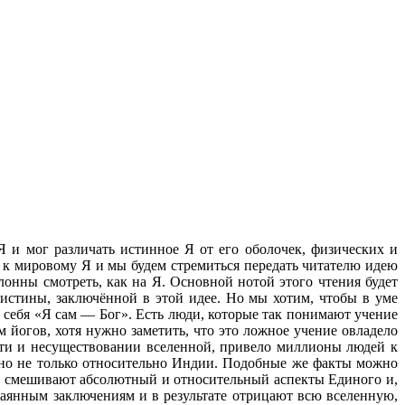
и мог различать истинное Я от его оболочек, физических и
к мировому Я и мы будем стремиться передать читателю идею
онны смотреть, как на Я. Основной нотой этого чтения будет
 истины, заключённой в этой идее. Но мы хотим, чтобы в уме
о себя «Я сам — Бог». Есть люди, которые так понимают учение
огов, хотя нужно заметить, что это ложное учение овладело
сти и несуществовании вселенной, привело миллионы людей к
ерно не только относительно Индии. Подобные же факты можно
и смешивают абсолютный и относительный аспекты Единого и,
чаянным заключениям и в результате отрицают всю вселенную,