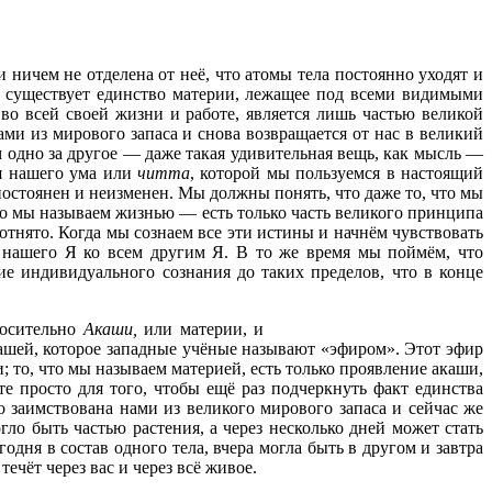
ничем не отделена от неё, что атомы тела постоянно уходят и
о существует единство материи, лежащее под всеми видимыми
 во всей своей жизни и работе, является лишь частью великой
ми из мирового запаса и снова возвращается от нас в великий
 одно за другое — даже такая удивительная вещь, как мысль —
ия нашего ума или
читта
, которой мы пользуемся в настоящий
 постоянен и неизменен. Мы должны понять, что даже то, что мы
что мы называем жизнью — есть только часть великого принципа
тнято. Когда мы сознаем все эти истины и начнём чувствовать
 нашего Я ко всем другим Я. В то же время мы поймём, что
ие индивидуального сознания до таких пределов, что в конце
носительно
Акаши,
или материи, и
кашей, которое западные учёные называют «эфиром». Этот эфир
; то, что мы называем материей, есть только проявление акаши,
е просто для того, чтобы ещё раз подчеркнуть факт единства
 заимствована нами из великого мирового запаса и сейчас же
гло быть частью растения, а через несколько дней может стать
дня в состав одного тела, вчера могла быть в другом и завтра
ечёт через вас и через всё живое.