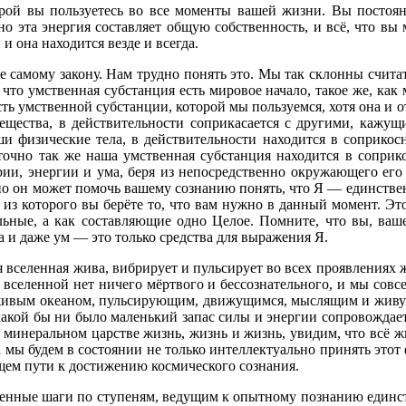
 вы пользуетесь во все моменты вашей жизни. Вы постоянно
 эта энергия составляет общую собственность, и всё, что вы м
 и она находится везде и всегда.
 самому закону. Нам трудно понять это. Мы так склонны счит
что умственная субстанция есть мировое начало, такое же, как
сть умственной субстанции, которой мы пользуемся, хотя она и 
вещества, в действительности соприкасается с другими, кажу
аши физические тела, в действительности находится в соприко
 точно так же наша умственная субстанция находится в соприк
рии, энергии и ума, беря из непосредственно окружающего его м
но он может помочь вашему сознанию понять, что Я — единственн
, из которого вы берёте то, что вам нужно в данный момент. Э
льные, а как составляющие одно Целое. Помните, что вы, ваш
а и даже ум — это только средства для выражения Я.
селенная жива, вибрирует и пульсирует во всех проявлениях жи
Во вселенной нет ничего мёртвого и бессознательного, и мы сов
живым океаном, пульсирующим, движущимся, мыслящим и живущ
й какой бы ни было маленький запас силы и энергии сопровожда
 минеральном царстве жизнь, жизнь и жизнь, увидим, что всё жи
а мы будем в состоянии не только интеллектуально принять этот
ящем пути к достижению космического сознания.
ные шаги по ступеням, ведущим к опытному познанию единства 