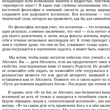
обладающий всем возможным знанием и мудростью, чувствова
«приобрести опыт»? В какие ещё глубины непонимания эти п
восточной философии и имевший смелость до конца защищать
сохраняете или разрушаете вселенную. Вся вселенная — то
творческой силы, которую вы проявляете, как бы для самонабл
Но философия, которая учит, что вселенная — это иллюзия, п
один результат, а именно заключение, что «всё — есть ничто» 
для своего развлечения, и затем, когда фокусы кончены, ве
себя в течение нескольких миллиардов лет. К этому приходит
зная в глубине души, что они не Бог, усваивают только идею
душа погружается в оцепенение надолго, и может быть, навсегд
Мы хотим, чтобы наши читатели избегали этих учений с их о
Абсолют. Вы — дитя Абсолюта, если вы предпочитаете такое в
свойства, унаследованные вами от вашего Родителя. Не делай
не позволяйте себе падать, не позволяйте себе погружаться 
реальностью является тот или другой авторитет, занявший 
оставшемся вам от Абсолюта. Помните это и смело идите по п
«Пути достижения индийских йогов». Последние три чтения эт
И однако, хотя «Я» не бог, не Абсолют, оно бесконечно выше,
вселенной во всех её точках и находится в теснейшем союзе 
будучи обращено лицом к «относительной вселенной», оно име
матери. «Я» на самом деле есть проявление Бога, и в нём за
деле между ними большая разница. Мы рассмотрим это учение 