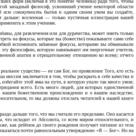
их форм (включая в это понятие человека) ради того, чтобы
угой западный философ, усвоивший учение некоторой области
й
всю совокупность
бытия и одним своим умом вы создаёте,
т дальше: вселенная — только пустячная иллюстрация вашей
применить к этим учениям.
авы, для развлечения или для дурачества, может иметь только
отреть на фокусы, которые вы (божество) показываете сами себе
улыбкой вспоминать забавные фокусы, которыми вы обманывали
ие эту философию, которую навязывают им энергичные учителя,
ственной апатии и отрицательному отношению ко всему; отчего
альное существо — не сам Бог, но проявление Того, кто есть
 миссия заключается в том, чтобы раскрыть в себе качества и
избегайте этой ямы на пути, в которую упало так много умов;
отрицания всего. Есть много людей, для которых единственной
 о вашем божественном происхождении и о вашем наследстве,
тносительном, то мы должны отослать читателей к нашей книге
аздо дальше того, что мы считали его пределами. Оно касается
м, что исходит от Абсолюта, со всем миром относительного, и
же, как ребёнок до своего рождения получает питание из тела
 показаться почти равносильным утверждению «Я — Бог». Но на