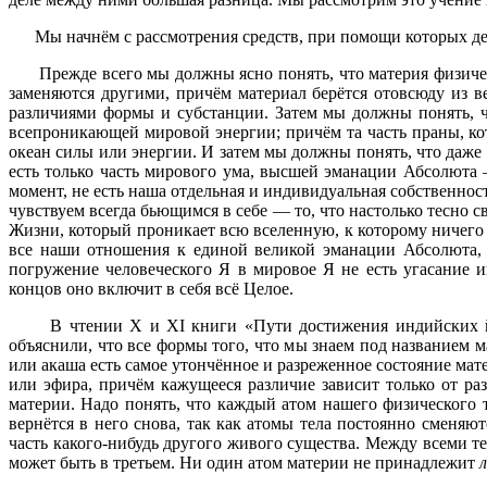
Мы начнём с рассмотрения средств, при помощи которых дейст
Прежде всего мы должны ясно понять, что материя физическог
заменяются другими, причём материал берётся отовсюду из 
различиями формы и субстанции. Затем мы должны понять, 
всепроникающей мировой энергии; причём та часть праны, кот
океан силы или энергии. И затем мы должны понять, что даже
есть только часть мирового ума, высшей эманации Абсолюта 
момент, не есть наша отдельная и индивидуальная собственност
чувствуем всегда бьющимся в себе — то, что настолько тесно 
Жизни, который проникает всю вселенную, к которому ничего 
все наши отношения к единой великой эманации Абсолюта, 
погружение человеческого Я в мировое Я не есть угасание и
концов оно включит в себя всё Целое.
В чтении X и XI книги «Пути достижения индийских йог
объяснили, что все формы того, что мы знаем под названием 
или акаша есть самое утончённое и разреженное состояние мате
или эфира, причём кажущееся различие зависит только от ра
материи. Надо понять, что каждый атом нашего физического 
вернётся в него снова, так как атомы тела постоянно сменяют
часть какого-нибудь другого живого существа. Между всеми те
может быть в третьем. Ни один атом материи не принадлежит