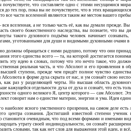
ы почувствуете, что составляете одно с этими несущимися мир
 до тех пор, пока вы не почувствуете, что в этих вращающихся 
что все части вселенной являются таким же местом вашего пребыв
ся вселенная, а не только часть её, как вы думали прежде. Вы 
часть своего божественного наследства, вы познаете, что вы д
инуты такого духовного подъёма человек начинает сознавать,
благами, уготованными для души и видимыми духовными очами в
должны обращаться с ними радушно, потому что они принадлеж
ия этого единства всего — та, на которой достигается понимание
зить эту идею в словах, потому что это нечто такое, что должн
инственная реальная часть, и что Абсолют и его проявления в о
высшей ступени, прежде чем придёт полное чувство единства 
 Абсолюта в форме духа скрыта от нас, и ум сознаёт свою несп
а, как раз у разделяющей черты. Но высшая область духовног
ше кажущейся отдельности духа от духа и сознаёт, что есть толь
рхности одного великого Я, центр которого — сам Абсолют. Эт
еллект говорит нам о единстве материи, энергии и ума. Идея еди
наиболее ясного умственного прозрения, на самом деле есть л
шего центра сознания. Достигший известной степени ученик
го становится очевидным, что под всеми формами и именами вид
ощущать утрату своей индивидуальности, он сознаёт расширение 
азить словами, так как нет слов для выражения этой идеи, и всё