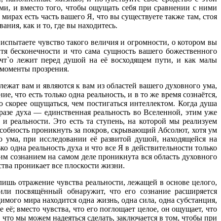
ами, и вместо того, чтобы ощущать себя при сравнении с ними
мирах есть часть вашего Я, что вы существуете также там, стоя
ания, как и то, где вы находитесь.
испытаете чувство такого величия и огромности, о котором вы
итя бесконечности и что сама сущность вашего божественного
 чт`о лежит перед душой на её восходящем пути, и как малы
 моменты прозрения.
ат вам и являются к вам из областей вашего духовного ума,
, что есть только одна реальность, и в то же время сознаётся,
о скорее ощущаться, чем постигаться интеллектом. Когда душа
бразе духа — единственная реальность во Вселенной, этим уже
и реальности. Это есть та ступень, на которой мы реализуем
особность проникнуть за покров, скрывающий Абсолют, хотя ум
о ума, при исследовании её развитой душой, находящейся на
ко одна реальность духа и что все Я в действительности только
им сознанием на самом деле проникнута вся область духовного
нства проникает все плоскости жизни.
ишь отражение чувства реальности, лежащей в основе целого,
 или посвящённый обнаружит, что его сознание расширяется
имого мира находится одна жизнь, одна сила, одна субстанция,
её; вместо чувства, что его поглощает целое, он ощущает, что
, что мы можем надеяться сделать, заключается в том, чтобы при