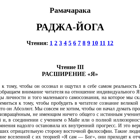
Рамачарака
РАДЖА-ЙОГА
Чтения:
1
2
3
4
5
6
7
8
9
10
11
12
Чтение III
РАСШИРЕНИЕ «Я»
тому, чтобы он осознал и ощутил в себе самом реальность Я 
обращаем внимание читателя на отношение индивидуального Я 
ы личности и того маленького самосознания, на которое мы скл
ремиться к тому, чтобы пробудить в читателе сознание великой
, что он Абсолют. Мы совсем не хотим, чтобы он начал думать пр
 извращённым, не имеющим ничего общего с истинным учением й
й и, в соединении с учением о Майе или о полной иллюзорно
омнения надолго остановила их внутренний прогресс. И это в
ивших отрицательную сторону восточной философии. Такие люд
ие вселенной с их теорией «Я сам — Бог», они приходят к от