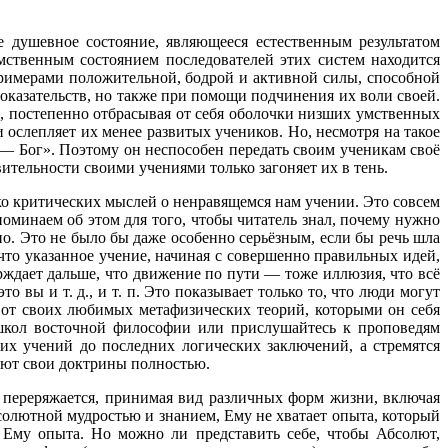
душевное состояние, являющееся естественным результатом
ственным состоянием последователей этих систем находится
римерами положительной, бодрой и активной силы, способной
оказательств, но также при помощи подчинения их воли своей.
и, постепенно отбрасывая от себя оболочки низших умственных
ослепляет их менее развитых учеников. Но, несмотря на такое
— Бог». Поэтому он неспособен передать своим ученикам своё
вительности своими учениями только загоняет их в тень.
о критических мыслей о ненравящемся нам учении. Это совсем
оминаем об этом для того, чтобы читатель знал, почему нужно
но. Это не было бы даже особенно серьёзным, если бы речь шла
 что указанное учение, начиная с совершенно правильных идей,
рждает дальше, что движение по пути — тоже иллюзия, что всё
 вы и т. д., и т. п. Это показывает только то, что люди могут
я от своих любимых метафизических теорий, которыми он себя
 школ восточной философии или прислушайтесь к проповедям
их учений до последних логических заключений, а стремятся
уют свои доктрины полностью.
 переряжается, принимая вид различных форм жизни, включая
бсолютной мудростью и знанием, Ему не хватает опыта, который
Ему опыта. Но можно ли представить себе, чтобы Абсолют,