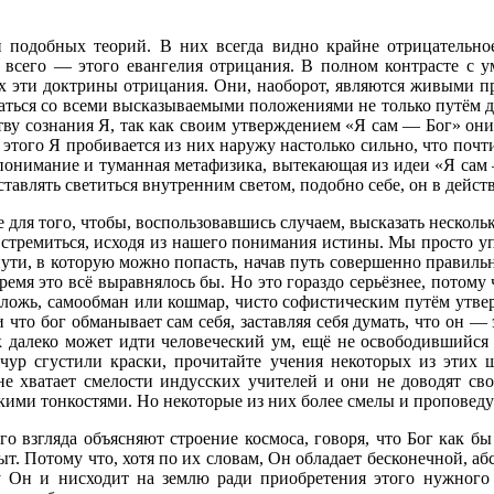
одобных теорий. В них всегда видно крайне отрицательное 
всего — этого евангелия отрицания. В полном контрасте с ум
х эти доктрины отрицания. Они, наоборот, являются живыми п
шаться со всеми высказываемыми положениями не только путём д
ству сознания Я, так как своим утверждением «Я сам — Бог» он
того Я пробивается из них наружу настолько сильно, что почти 
понимание и туманная метафизика, вытекающая из идеи «Я сам 
ставлять светиться внутренним светом, подобно себе, он в дейст
ля того, чтобы, воспользовавшись случаем, высказать нескольк
м стремиться, исходя из нашего понимания истины. Мы просто уп
пути, в которую можно попасть, начав путь совершенно правиль
емя это всё выравнялось бы. Но это гораздо серьёзнее, потому
, ложь, самообман или кошмар, чисто софистическим путём утве
то бог обманывает сам себя, заставляя себя думать, что он — это
ак далеко может идти человеческий ум, ещё не освободившийс
счур сгустили краски, прочитайте учения некоторых из этих
е хватает смелости индусских учителей и они не доводят сво
кими тонкостями. Но некоторые из них более смелы и проповед
згляда объясняют строение космоса, говоря, что Бог как бы
ыт. Потому что, хотя по их словам, Он обладает бесконечной, а
 Он и нисходит на землю ради приобретения этого нужного 